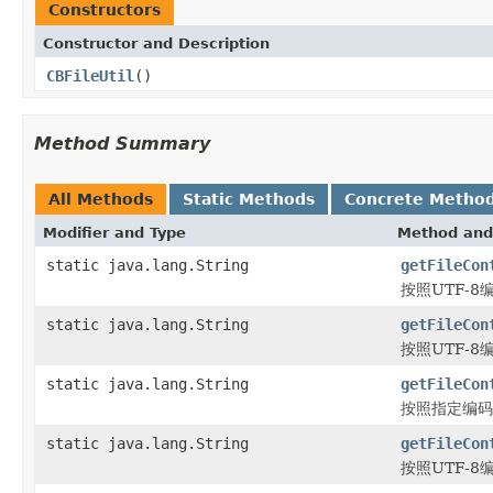
Constructors
Constructor and Description
CBFileUtil
()
Method Summary
All Methods
Static Methods
Concrete Metho
Modifier and Type
Method and
static java.lang.String
getFileCon
按照UTF-
static java.lang.String
getFileCon
按照UTF-
static java.lang.String
getFileCon
按照指定编码
static java.lang.String
getFileCon
按照UTF-