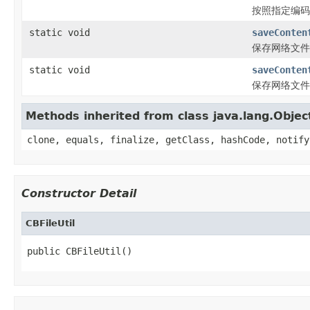
按照指定编码
static void
saveConten
保存网络文件
static void
saveConten
保存网络文件
Methods inherited from class java.lang.Objec
clone, equals, finalize, getClass, hashCode, notify
Constructor Detail
CBFileUtil
public CBFileUtil()