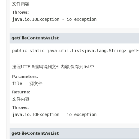
文件内容
Throws:
java.io.IOException
- io exception
getFileContentAsList
public static java.util.List<java.lang.String> getF
                                                   
按照UTF-8编码得到文件内容,保存到list中
Parameters:
file
- 源文件
Returns:
文件内容
Throws:
java.io.IOException
- io exception
getFileContentAsList