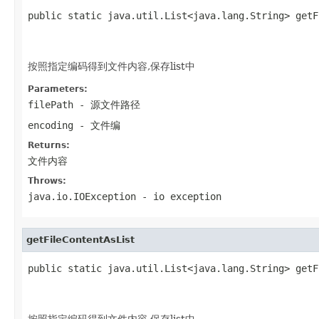
public static java.util.List<java.lang.String> getF
                                                   
                                                   
按照指定编码得到文件内容,保存list中
Parameters:
filePath
- 源文件路径
encoding
- 文件编
Returns:
文件内容
Throws:
java.io.IOException
- io exception
getFileContentAsList
public static java.util.List<java.lang.String> getF
                                                   
                                                   
按照指定编码得到文件内容,保存list中