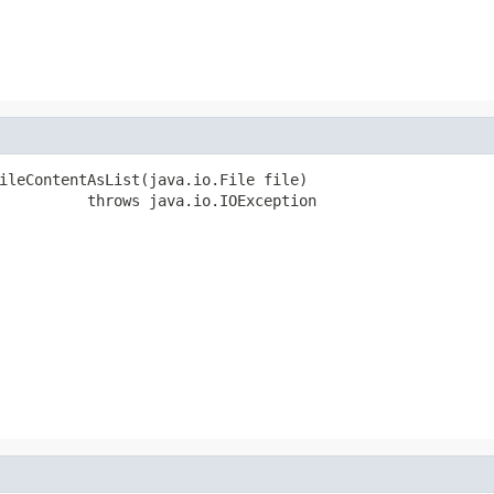
ileContentAsList(java.io.File file)

          throws java.io.IOException