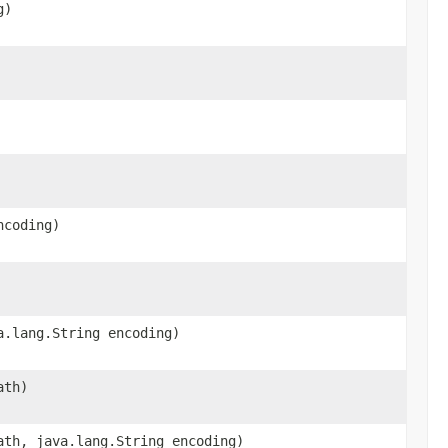
g)
ncoding)
a.lang.String encoding)
ath)
ath, java.lang.String encoding)