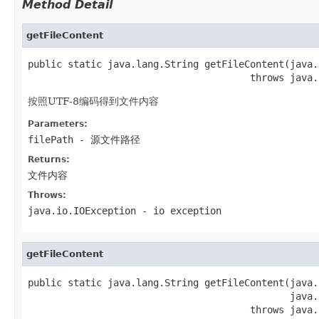
Method Detail
getFileContent
public static java.lang.String getFileContent(java.
                                       throws java.
按照UTF-8编码得到文件内容
Parameters:
filePath
- 源文件路径
Returns:
文件内容
Throws:
java.io.IOException
- io exception
getFileContent
public static java.lang.String getFileContent(java.
                                              java.
                                       throws java.