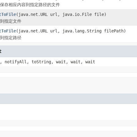
保存相应内容到指定路径的文件
tToFile
(java.net.URL url, java.io.File file)
到指定文件
tToFile
(java.net.URL url, java.lang.String filePath)
到指定路径
t
, notifyAll, toString, wait, wait, wait