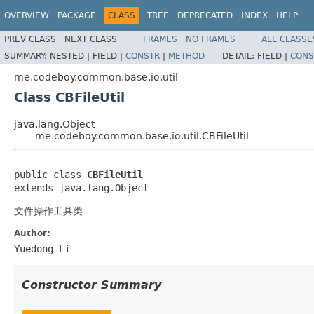
OVERVIEW
PACKAGE
CLASS
TREE
DEPRECATED
INDEX
HELP
PREV CLASS
NEXT CLASS
FRAMES
NO FRAMES
ALL CLASSE
SUMMARY:
NESTED |
FIELD |
CONSTR
|
METHOD
DETAIL:
FIELD |
CONS
me.codeboy.common.base.io.util
Class CBFileUtil
java.lang.Object
me.codeboy.common.base.io.util.CBFileUtil
public class 
CBFileUtil
extends java.lang.Object
文件操作工具类
Author:
Yuedong Li
Constructor Summary